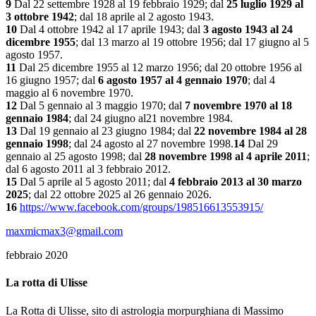
9
Dal 22 settembre 1928 al 19 febbraio 1929; dal
25 luglio 1929 al
3 ottobre 1942
; dal 18 aprile al 2 agosto 1943.
10
Dal 4 ottobre 1942 al 17 aprile 1943; dal
3 agosto 1943 al 24
dicembre 1955
; dal 13 marzo al 19 ottobre 1956; dal 17 giugno al 5
agosto 1957.
11
Dal 25 dicembre 1955 al 12 marzo 1956; dal 20 ottobre 1956 al
16 giugno 1957; dal
6 agosto 1957 al 4 gennaio 1970
; dal 4
maggio al 6 novembre 1970.
12
Dal 5 gennaio al 3 maggio 1970; dal
7 novembre 1970 al 18
gennaio 1984
; dal 24 giugno al21 novembre 1984.
13
Dal 19 gennaio al 23 giugno 1984; dal
22 novembre 1984 al 28
gennaio 1998
; dal 24 agosto al 27 novembre 1998.
14
Dal 29
gennaio al 25 agosto 1998; dal
28 novembre 1998 al 4 aprile 2011
;
dal 6 agosto 2011 al 3 febbraio 2012.
15
Dal 5 aprile al 5 agosto 2011; dal
4 febbraio 2013 al 30 marzo
2025
; dal 22 ottobre 2025 al 26 gennaio 2026.
16
https://www.facebook.com/groups/198516613553915/
maxmicmax3@gmail.com
febbraio 2020
La rotta di Ulisse
La Rotta di Ulisse, sito di astrologia morpurghiana di Massimo