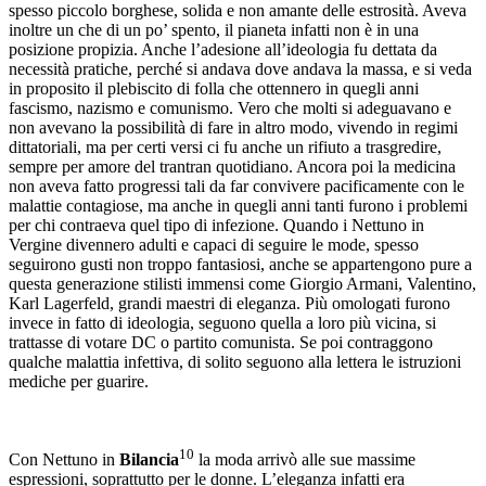
spesso piccolo borghese, solida e non amante delle estrosità. Aveva
inoltre un che di un po’ spento, il pianeta infatti non è in una
posizione propizia. Anche l’adesione all’ideologia fu dettata da
necessità pratiche, perché si andava dove andava la massa, e si veda
in proposito il plebiscito di folla che ottennero in quegli anni
fascismo, nazismo e comunismo. Vero che molti si adeguavano e
non avevano la possibilità di fare in altro modo, vivendo in regimi
dittatoriali, ma per certi versi ci fu anche un rifiuto a trasgredire,
sempre per amore del trantran quotidiano. Ancora poi la medicina
non aveva fatto progressi tali da far convivere pacificamente con le
malattie contagiose, ma anche in quegli anni tanti furono i problemi
per chi contraeva quel tipo di infezione. Quando i Nettuno in
Vergine divennero adulti e capaci di seguire le mode, spesso
seguirono gusti non troppo fantasiosi, anche se appartengono pure a
questa generazione stilisti immensi come Giorgio Armani, Valentino,
Karl Lagerfeld, grandi maestri di eleganza. Più omologati furono
invece in fatto di ideologia, seguono quella a loro più vicina, si
trattasse di votare DC o partito comunista. Se poi contraggono
qualche malattia infettiva, di solito seguono alla lettera le istruzioni
mediche per guarire.
10
Con Nettuno in
Bilancia
la moda arrivò alle sue massime
espressioni, soprattutto per le donne. L’eleganza infatti era