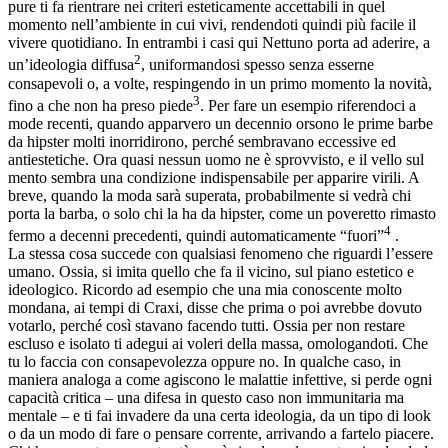
pure ti fa rientrare nei criteri esteticamente accettabili in quel
momento nell’ambiente in cui vivi, rendendoti quindi più facile il
vivere quotidiano. In entrambi i casi qui Nettuno porta ad aderire, a
2
un’ideologia diffusa
, uniformandosi spesso senza esserne
consapevoli o, a volte, respingendo in un primo momento la novità,
3
fino a che non ha preso piede
. Per fare un esempio riferendoci a
mode recenti, quando apparvero un decennio orsono le prime barbe
da hipster molti inorridirono, perché sembravano eccessive ed
antiestetiche. Ora quasi nessun uomo ne è sprovvisto, e il vello sul
mento sembra una condizione indispensabile per apparire virili. A
breve, quando la moda sarà superata, probabilmente si vedrà chi
porta la barba, o solo chi la ha da hipster, come un poveretto rimasto
4
fermo a decenni precedenti, quindi automaticamente “fuori”
.
La stessa cosa succede con qualsiasi fenomeno che riguardi l’essere
umano. Ossia, si imita quello che fa il vicino, sul piano estetico e
ideologico. Ricordo ad esempio che una mia conoscente molto
mondana, ai tempi di Craxi, disse che prima o poi avrebbe dovuto
votarlo, perché così stavano facendo tutti. Ossia per non restare
escluso e isolato ti adegui ai voleri della massa, omologandoti. Che
tu lo faccia con consapevolezza oppure no. In qualche caso, in
maniera analoga a come agiscono le malattie infettive, si perde ogni
capacità critica – una difesa in questo caso non immunitaria ma
mentale – e ti fai invadere da una certa ideologia, da un tipo di look
o da un modo di fare o pensare corrente, arrivando a fartelo piacere.