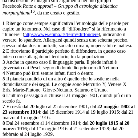
da discussioni e indagini sull’argomento nel mio gruppo
Facebook
Rotte e approdi – Gruppo di astrologia dialettica
16
morpurghiana
, da me creato e gestito.
1
Ritengo come sempre significativa l’etimologia delle parole per
capire un fenomeno. Nel caso di “diffondere” si fa riferimento a
“fundere” (
https://www.etimo.it/?term=diffondere
), indicando il
versare, lo spandere. Allargarsi quindi senza uno schema preciso,
spesso infilandosi in anfratti, sociali o umani, impensabili e inattesi.
2
E ritroviamo il participio perfetto di diffondere, in questo caso
inteso come allargato nel territorio, tra la popolazione.
3
Anche in questo caso il linguaggio parla. Il piede infatti è
governato dai Pesci, segno di domicilio primario di Nettuno.
4
Nettuno può farti sentire infatti fuori o dentro.
5
Il pianeta parallelo di un altro è quello che lo sostiene nella
domiciliazione dei segni. Le coppie sono Mercurio-Y, Venere-X-
Eris, Marte-Plutone, Giove-Nettuno, Saturno e Urano.
6
L’ultimo passaggio si chiuse il 21 maggio 1901, quindi più di un
secolo fa.
7
Vi restò dal 20 luglio al 25 dicembre 1901; dal
22 maggio 1902 al
23 settembre 1914
; dal 15 dicembre 1914 al 19 luglio 1915; dal 21
marzo al 1 maggio 1916.
8
Dal 24 settembre al 14 dicembre 1914; dal
20 luglio 1915 al 20
marzo 1916
; dal 1° maggio 1916 al 21 settembre 1928; dal 20
febbraio al 24 luglio 1929.