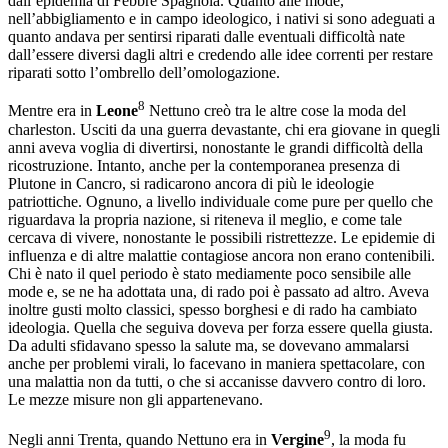
dall’epidemia di Febbre Spagnola. Quanto alle mode,
nell’abbigliamento e in campo ideologico, i nativi si sono adeguati a
quanto andava per sentirsi riparati dalle eventuali difficoltà nate
dall’essere diversi dagli altri e credendo alle idee correnti per restare
riparati sotto l’ombrello dell’omologazione.
8
Mentre era in
Leone
Nettuno creò tra le altre cose la moda del
charleston. Usciti da una guerra devastante, chi era giovane in quegli
anni aveva voglia di divertirsi, nonostante le grandi difficoltà della
ricostruzione. Intanto, anche per la contemporanea presenza di
Plutone in Cancro, si radicarono ancora di più le ideologie
patriottiche. Ognuno, a livello individuale come pure per quello che
riguardava la propria nazione, si riteneva il meglio, e come tale
cercava di vivere, nonostante le possibili ristrettezze. Le epidemie di
influenza e di altre malattie contagiose ancora non erano contenibili.
Chi è nato il quel periodo è stato mediamente poco sensibile alle
mode e, se ne ha adottata una, di rado poi è passato ad altro. Aveva
inoltre gusti molto classici, spesso borghesi e di rado ha cambiato
ideologia. Quella che seguiva doveva per forza essere quella giusta.
Da adulti sfidavano spesso la salute ma, se dovevano ammalarsi
anche per problemi virali, lo facevano in maniera spettacolare, con
una malattia non da tutti, o che si accanisse davvero contro di loro.
Le mezze misure non gli appartenevano.
9
Negli anni Trenta, quando Nettuno era in
Vergine
, la moda fu