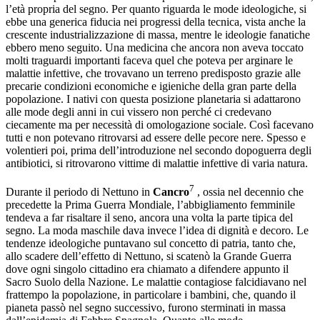
l’età propria del segno. Per quanto riguarda le mode ideologiche, si
ebbe una generica fiducia nei progressi della tecnica, vista anche la
crescente industrializzazione di massa, mentre le ideologie fanatiche
ebbero meno seguito. Una medicina che ancora non aveva toccato
molti traguardi importanti faceva quel che poteva per arginare le
malattie infettive, che trovavano un terreno predisposto grazie alle
precarie condizioni economiche e igieniche della gran parte della
popolazione. I nativi con questa posizione planetaria si adattarono
alle mode degli anni in cui vissero non perché ci credevano
ciecamente ma per necessità di omologazione sociale. Così facevano
tutti e non potevano ritrovarsi ad essere delle pecore nere. Spesso e
volentieri poi, prima dell’introduzione nel secondo dopoguerra degli
antibiotici, si ritrovarono vittime di malattie infettive di varia natura.
7
Durante il periodo di Nettuno in
Cancro
, ossia nel decennio che
precedette la Prima Guerra Mondiale, l’abbigliamento femminile
tendeva a far risaltare il seno, ancora una volta la parte tipica del
segno. La moda maschile dava invece l’idea di dignità e decoro. Le
tendenze ideologiche puntavano sul concetto di patria, tanto che,
allo scadere dell’effetto di Nettuno, si scatenò la Grande Guerra
dove ogni singolo cittadino era chiamato a difendere appunto il
Sacro Suolo della Nazione. Le malattie contagiose falcidiavano nel
frattempo la popolazione, in particolare i bambini, che, quando il
pianeta passò nel segno successivo, furono sterminati in massa