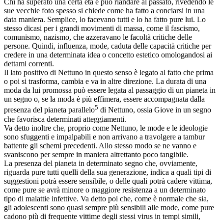
Chi ha superato una certa età e può riandare al passato, rivedendo le
sue vecchie foto spesso si chiede come ha fatto a conciarsi in una
data maniera. Semplice, lo facevano tutti e lo ha fatto pure lui. Lo
stesso dicasi per i grandi movimenti di massa, come il fascismo,
comunismo, nazismo, che azzeravano le facoltà critiche delle
persone. Quindi, influenza, mode, caduta delle capacità critiche per
credere in una determinata idea o concetto estetico omologandosi ai
dettami correnti.
Il lato positivo di Nettuno in questo senso è legato al fatto che prima
o poi si trasforma, cambia e va in altre direzione. La durata di una
moda da lui promossa può essere legata al passaggio di un pianeta in
un segno o, se la moda è più effimera, essere accompagnata dalla
5
presenza del pianeta parallelo
di Nettuno, ossia Giove in un segno
che favorisca determinati atteggiamenti.
Va detto inoltre che, proprio come Nettuno, le mode e le ideologie
sono sfuggenti e impalpabili e non arrivano a travolgere a tambur
battente gli schemi precedenti. Allo stesso modo se ne vanno e
svaniscono per sempre in maniera altrettanto poco tangibile.
La presenza del pianeta in determinato segno che, ovviamente,
riguarda pure tutti quelli della sua generazione, indica a quali tipi di
suggestioni potrà essere sensibile, o delle quali potrà cadere vittima,
come pure se avrà minore o maggiore resistenza a un determinato
tipo di malattie infettive. Va detto poi che, come è normale che sia,
gli adolescenti sono quasi sempre più sensibili alle mode, come pure
cadono più di frequente vittime degli stessi virus in tempi simili,