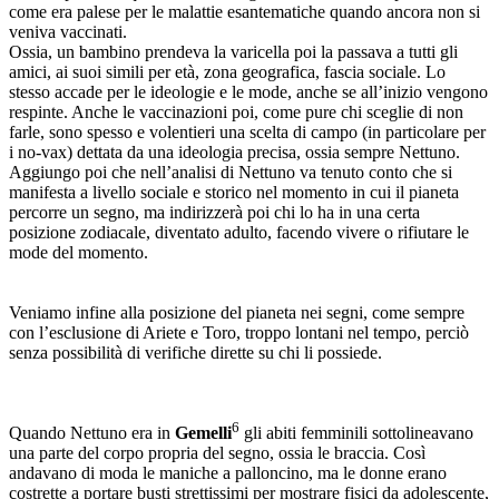
come era palese per le malattie esantematiche quando ancora non si
veniva vaccinati.
Ossia, un bambino prendeva la varicella poi la passava a tutti gli
amici, ai suoi simili per età, zona geografica, fascia sociale. Lo
stesso accade per le ideologie e le mode, anche se all’inizio vengono
respinte. Anche le vaccinazioni poi, come pure chi sceglie di non
farle, sono spesso e volentieri una scelta di campo (in particolare per
i no-vax) dettata da una ideologia precisa, ossia sempre Nettuno.
Aggiungo poi che nell’analisi di Nettuno va tenuto conto che si
manifesta a livello sociale e storico nel momento in cui il pianeta
percorre un segno, ma indirizzerà poi chi lo ha in una certa
posizione zodiacale, diventato adulto, facendo vivere o rifiutare le
mode del momento.
Veniamo infine alla posizione del pianeta nei segni, come sempre
con l’esclusione di Ariete e Toro, troppo lontani nel tempo, perciò
senza possibilità di verifiche dirette su chi li possiede.
6
Quando Nettuno era in
Gemelli
gli abiti femminili sottolineavano
una parte del corpo propria del segno, ossia le braccia. Così
andavano di moda le maniche a palloncino, ma le donne erano
costrette a portare busti strettissimi per mostrare fisici da adolescente,