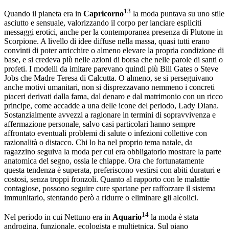
13
Quando il pianeta era in
Capricorno
la moda puntava su uno stile
asciutto e sensuale, valorizzando il corpo per lanciare espliciti
messaggi erotici, anche per la contemporanea presenza di Plutone in
Scorpione. A livello di idee diffuse nella massa, quasi tutti erano
convinti di poter arricchire o almeno elevare la propria condizione di
base, e si credeva più nelle azioni di borsa che nelle parole di santi o
profeti. I modelli da imitare parevano quindi più Bill Gates o Steve
Jobs che Madre Teresa di Calcutta. O almeno, se si perseguivano
anche motivi umanitari, non si disprezzavano nemmeno i concreti
piaceri derivati dalla fama, dal denaro e dal matrimonio con un ricco
principe, come accadde a una delle icone del periodo, Lady Diana.
Sostanzialmente avvezzi a ragionare in termini di sopravvivenza e
affermazione personale, salvo casi particolari hanno sempre
affrontato eventuali problemi di salute o infezioni collettive con
razionalità o distacco. Chi lo ha nel proprio tema natale, da
ragazzino seguiva la moda per cui era obbligatorio mostrare la parte
anatomica del segno, ossia le chiappe. Ora che fortunatamente
questa tendenza è superata, preferiscono vestirsi con abiti duraturi e
costosi, senza troppi fronzoli. Quanto al rapporto con le malattie
contagiose, possono seguire cure spartane per rafforzare il sistema
immunitario, stentando però a ridurre o eliminare gli alcolici.
14
Nel periodo in cui Nettuno era in
Aquario
la moda è stata
androgina, funzionale, ecologista e multietnica. Sul piano