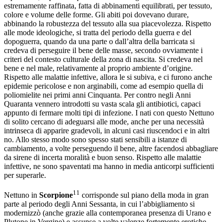
estremamente raffinata, fatta di abbinamenti equilibrati, per tessuto,
colore e volume delle forme. Gli abiti poi dovevano durare,
abbinando la robustezza del tessuto alla sua piacevolezza. Rispetto
alle mode ideologiche, si tratta del periodo della guerra e del
dopoguerra, quando da una parte o dall’altra della barricata si
credeva di perseguire il bene delle masse, secondo ovviamente i
criteri del contesto culturale della zona di nascita. Si credeva nel
bene e nel male, relativamente al proprio ambiente d’origine.
Rispetto alle malattie infettive, allora le si subiva, e ci furono anche
epidemie pericolose e non arginabili, come ad esempio quella di
poliomielite nei primi anni Cinquanta. Per contro negli Anni
Quaranta vennero introdotti su vasta scala gli antibiotici, capaci
appunto di fermare molti tipi di infezione. I nati con questo Nettuno
di solito cercano di adeguarsi alle mode, anche per una necessità
intrinseca di apparire gradevoli, in alcuni casi riuscendoci e in altri
no. Allo stesso modo sono spesso stati sensibili a istanze di
cambiamento, a volte perseguendo il bene, altre facendosi abbagliare
da sirene di incerta moralità e buon senso. Rispetto alle malattie
infettive, ne sono spaventati ma hanno in media anticorpi sufficienti
per superarle.
11
Nettuno in
Scorpione
corrisponde sul piano della moda in gran
parte al periodo degli Anni Sessanta, in cui l’abbigliamento si
modernizzò (anche grazie alla contemporanea presenza di Urano e
Plutone in Vergine) e assunse a volte valenze fortemente erotiche.