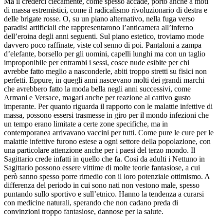
Ma il crederci ciecamente, come spesso accade, portò anche a moti
di massa estremistici, come il radicalismo rivoluzionario di destra e
delle brigate rosse. O, su un piano alternativo, nella fuga verso
paradisi artificiali che rappresentarono l’anticamera all’inferno
dell’eroina degli anni seguenti. Sul piano estetico, troviamo mode
davvero poco raffinate, viste col senno di poi. Pantaloni a zampa
d’elefante, borsello per gli uomini, capelli lunghi ma con un taglio
improponibile per entrambi i sessi, cosce nude esibite per chi
avrebbe fatto meglio a nasconderle, abiti troppo stretti su fisici non
perfetti. Eppure, in quegli anni nascevano molti dei grandi marchi
che avrebbero fatto la moda bella negli anni successivi, come
Armani e Versace, magari anche per reazione al cattivo gusto
imperante. Per quanto riguarda il rapporto con le malattie infettive di
massa, possono essersi trasmesse in giro per il mondo infezioni che
un tempo erano limitate a certe zone specifiche, ma in
contemporanea arrivavano vaccini per tutti. Come pure le cure per le
malattie infettive furono estese a ogni settore della popolazione, con
una particolare attenzione anche per i paesi del terzo mondo. Il
Sagittario crede infatti in quello che fa. Così da adulti i Nettuno in
Sagittario possono essere vittime di molte teorie fantasiose, a cui
però sanno spesso porre rimedio con il loro potenziale ottimismo. A
differenza del periodo in cui sono nati non vestono male, spesso
puntando sullo sportivo e sull’etnico. Hanno la tendenza a curarsi
con medicine naturali, sperando che non cadano preda di
convinzioni troppo fantasiose, dannose per la salute.