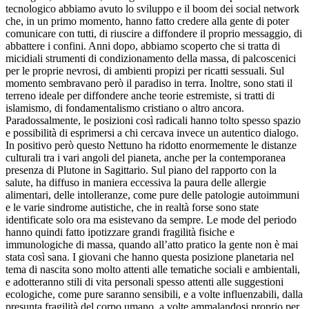
tecnologico abbiamo avuto lo sviluppo e il boom dei social network
che, in un primo momento, hanno fatto credere alla gente di poter
comunicare con tutti, di riuscire a diffondere il proprio messaggio, di
abbattere i confini. Anni dopo, abbiamo scoperto che si tratta di
micidiali strumenti di condizionamento della massa, di palcoscenici
per le proprie nevrosi, di ambienti propizi per ricatti sessuali. Sul
momento sembravano però il paradiso in terra. Inoltre, sono stati il
terreno ideale per diffondere anche teorie estremiste, si tratti di
islamismo, di fondamentalismo cristiano o altro ancora.
Paradossalmente, le posizioni così radicali hanno tolto spesso spazio
e possibilità di esprimersi a chi cercava invece un autentico dialogo.
In positivo però questo Nettuno ha ridotto enormemente le distanze
culturali tra i vari angoli del pianeta, anche per la contemporanea
presenza di Plutone in Sagittario. Sul piano del rapporto con la
salute, ha diffuso in maniera eccessiva la paura delle allergie
alimentari, delle intolleranze, come pure delle patologie autoimmuni
e le varie sindrome autistiche, che in realtà forse sono state
identificate solo ora ma esistevano da sempre. Le mode del periodo
hanno quindi fatto ipotizzare grandi fragilità fisiche e
immunologiche di massa, quando all’atto pratico la gente non è mai
stata così sana. I giovani che hanno questa posizione planetaria nel
tema di nascita sono molto attenti alle tematiche sociali e ambientali,
e adotteranno stili di vita personali spesso attenti alle suggestioni
ecologiche, come pure saranno sensibili, e a volte influenzabili, dalla
presunta fragilità del corpo umano, a volte ammalandosi proprio per