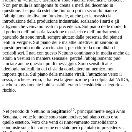
Non per nulla la minigonna fu creata a metà del decennio in
questione. Le qualità estetiche finirono poi in secondo piano e
l’abbigliamento divenne funzionale, anche per la massiccia
introduzione della produzione industriale, scalzando i sarti e gli
artigiani che venivano usati in precedenza. Sul piano delle mode, fu
il periodo dell’industrializzazione massiccia e dell’inurbamento
partendo da zone rurali, sempre aiutato dalla presenza dei pianeti
lenti in Vergine. Sul piano delle malattie infettive, iniziarono in
questo periodo molte vaccinazioni, per ridurre la mortalità o i
pericoli seri. I nati con questo Nettuno continuano in media anche da
adulti a vestirsi in maniera sensuale, perché l’abbigliamento può
lanciare anche questo tipo di messaggio. Sono sensibili alle
ideologie radicali, in cui ci sia da combattere un nemico, non
importa quale. Sul piano delle malattie virali, l’attrazione verso il
sesso, anche estremo, li ha resi la generazione più colpita dall’AIDS,
anche se ovviamente i più sensibili erano le cosiddette categorie a
rischio.
12
Nel periodo di Nettuno in
Sagittario
, principalmente negli Anni
Settanta, a volte le mode sono state nocive, sul piano etico e su
quello estetico. Vero che venti di rinnovamento consolidarono
conquiste sociali il cui seme era stato però piantato in precedenza.