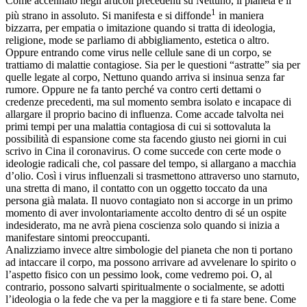
Come accennato negli articoli precedenti su Nettuno, il pianeta è il
1
più strano in assoluto. Si manifesta e si diffonde
in maniera
bizzarra, per empatia o imitazione quando si tratta di ideologia,
religione, mode se parliamo di abbigliamento, estetica o altro.
Oppure entrando come virus nelle cellule sane di un corpo, se
trattiamo di malattie contagiose. Sia per le questioni “astratte” sia per
quelle legate al corpo, Nettuno quando arriva si insinua senza far
rumore. Oppure ne fa tanto perché va contro certi dettami o
credenze precedenti, ma sul momento sembra isolato e incapace di
allargare il proprio bacino di influenza. Come accade talvolta nei
primi tempi per una malattia contagiosa di cui si sottovaluta la
possibilità di espansione come sta facendo giusto nei giorni in cui
scrivo in Cina il coronavirus. O come succede con certe mode o
ideologie radicali che, col passare del tempo, si allargano a macchia
d’olio. Così i virus influenzali si trasmettono attraverso uno starnuto,
una stretta di mano, il contatto con un oggetto toccato da una
persona già malata. Il nuovo contagiato non si accorge in un primo
momento di aver involontariamente accolto dentro di sé un ospite
indesiderato, ma ne avrà piena coscienza solo quando si inizia a
manifestare sintomi preoccupanti.
Analizziamo invece altre simbologie del pianeta che non ti portano
ad intaccare il corpo, ma possono arrivare ad avvelenare lo spirito o
l’aspetto fisico con un pessimo look, come vedremo poi. O, al
contrario, possono salvarti spiritualmente o socialmente, se adotti
l’ideologia o la fede che va per la maggiore e ti fa stare bene. Come