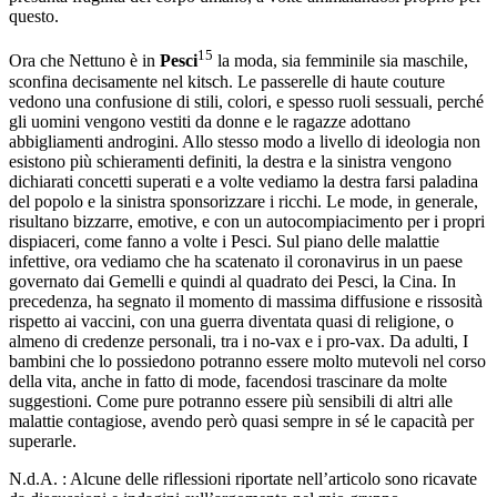
questo.
15
Ora che Nettuno è in
Pesci
la moda, sia femminile sia maschile,
sconfina decisamente nel kitsch. Le passerelle di haute couture
vedono una confusione di stili, colori, e spesso ruoli sessuali, perché
gli uomini vengono vestiti da donne e le ragazze adottano
abbigliamenti androgini. Allo stesso modo a livello di ideologia non
esistono più schieramenti definiti, la destra e la sinistra vengono
dichiarati concetti superati e a volte vediamo la destra farsi paladina
del popolo e la sinistra sponsorizzare i ricchi. Le mode, in generale,
risultano bizzarre, emotive, e con un autocompiacimento per i propri
dispiaceri, come fanno a volte i Pesci. Sul piano delle malattie
infettive, ora vediamo che ha scatenato il coronavirus in un paese
governato dai Gemelli e quindi al quadrato dei Pesci, la Cina. In
precedenza, ha segnato il momento di massima diffusione e rissosità
rispetto ai vaccini, con una guerra diventata quasi di religione, o
almeno di credenze personali, tra i no-vax e i pro-vax. Da adulti, I
bambini che lo possiedono potranno essere molto mutevoli nel corso
della vita, anche in fatto di mode, facendosi trascinare da molte
suggestioni. Come pure potranno essere più sensibili di altri alle
malattie contagiose, avendo però quasi sempre in sé le capacità per
superarle.
N.d.A. : Alcune delle riflessioni riportate nell’articolo sono ricavate