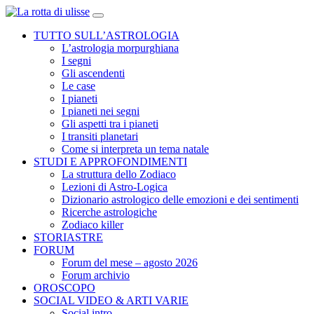
TUTTO SULL’ASTROLOGIA
L’astrologia morpurghiana
I segni
Gli ascendenti
Le case
I pianeti
I pianeti nei segni
Gli aspetti tra i pianeti
I transiti planetari
Come si interpreta un tema natale
STUDI E APPROFONDIMENTI
La struttura dello Zodiaco
Lezioni di Astro-Logica
Dizionario astrologico delle emozioni e dei sentimenti
Ricerche astrologiche
Zodiaco killer
STORIASTRE
FORUM
Forum del mese – agosto 2026
Forum archivio
OROSCOPO
SOCIAL VIDEO & ARTI VARIE
Social intro