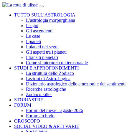
TUTTO SULL’ASTROLOGIA
L’astrologia morpurghiana
I segni
Gli ascendenti
Le case
I pianeti
I pianeti nei segni
Gli aspetti tra i pianeti
I transiti planetari
Come si interpreta un tema natale
STUDI E APPROFONDIMENTI
La struttura dello Zodiaco
Lezioni di Astro-Logica
Dizionario astrologico delle emozioni e dei sentimenti
Ricerche astrologiche
Zodiaco killer
STORIASTRE
FORUM
Forum del mese – agosto 2026
Forum archivio
OROSCOPO
SOCIAL VIDEO & ARTI VARIE
Social intro