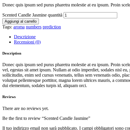
Donec quis ipsum sed purus pharetra molestie at eu ipsum. Proin sceleris
Scented Candle Jasmine quantità
Aggiungi al carrello
Tags:
aroma
numbers
prediction
Descrizione
Recensioni (0)
Description
Donec quis ipsum sed purus pharetra molestie at eu ipsum. Proin sceleris
vel, egestas sit amet ipsum. Nullam at odio imperdiet, sodales nisl eu
sollicitudin, enim sed cursus venenatis, tellus sem venenatis odio, placer
volutpat pellentesque porttitor, magna lorem ultrices mauris, a commod
dui elementum, sodales turpis id, aliquam orci.
Reviews
There are no reviews yet.
Be the first to review “Scented Candle Jasmine”
Il tuo indirizzo email non sarà pubblicato.
I campi obbligatori sono co