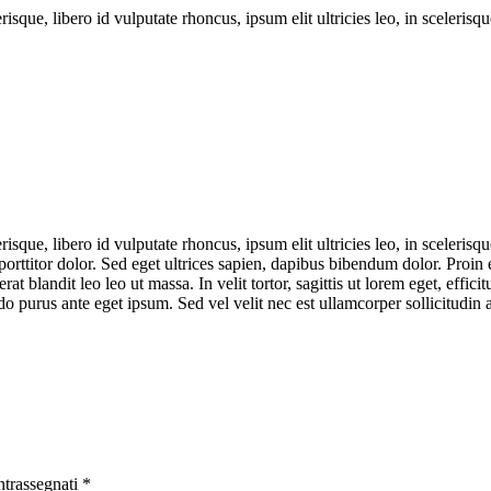
que, libero id vulputate rhoncus, ipsum elit ultricies leo, in scelerisqu
que, libero id vulputate rhoncus, ipsum elit ultricies leo, in scelerisqu
, porttitor dolor. Sed eget ultrices sapien, dapibus bibendum dolor. Pro
at blandit leo leo ut massa. In velit tortor, sagittis ut lorem eget, effic
o purus ante eget ipsum. Sed vel velit nec est ullamcorper sollicitudin 
ntrassegnati
*