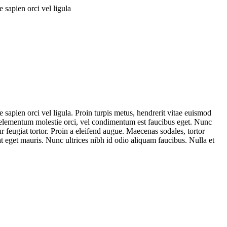
e sapien orci vel ligula
e sapien orci vel ligula. Proin turpis metus, hendrerit vitae euismod
in elementum molestie orci, vel condimentum est faucibus eget. Nunc
itur feugiat tortor. Proin a eleifend augue. Maecenas sodales, tortor
at eget mauris. Nunc ultrices nibh id odio aliquam faucibus. Nulla et