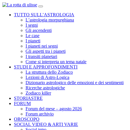
TUTTO SULL’ASTROLOGIA
L’astrologia morpurghiana
I segni
Gli ascendenti
Le case
I pianeti
I pianeti nei segni
Gli aspetti tra i pianeti
I transiti planetari
Come si interpreta un tema natale
STUDI E APPROFONDIMENTI
La struttura dello Zodiaco
Lezioni di Astro-Logica
Dizionario astrologico delle emozioni e dei sentimenti
Ricerche astrologiche
Zodiaco killer
STORIASTRE
FORUM
Forum del mese – agosto 2026
Forum archivio
OROSCOPO
SOCIAL VIDEO & ARTI VARIE
Social intro